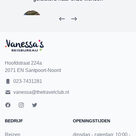
Fam van der Kolk
Velserbroek
Terug
Volgende
Hoofdstraat 224a
2071 EN Santpoort-Noord
023-7431281
vanessa@thetravelclub.nl
BEDRIJF
OPENINGSTIJDEN
Reizen
dinsdag - zaterdag: 10:00 -