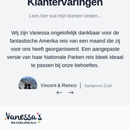
Klantervaringen
Lees hier wat mijn klanten vinden...
ct
Wij zijn Vanessa ongelofelijk dankbaar voor de
V
fantastische Amerika reis van een maand die zij
er
voor ons heeft georganiseerd. Een aangepaste
on
n
versie van haar Nationale Parken reis bleek ideaal
i
te passen bij onze behoeftes.
Vincent & Remco
Santpoort-Zuid
Terug
Volgende