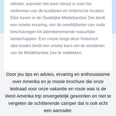
oktober, wanneer het weer ideaal is voor het
verkennen van de kustlijnen en historische locaties.
Elke haven in de Oostelijke Middellandse Zee biedt
een unieke ervaring, van de overblijfselen van oude
beschavingen tot adembenemende natuurlijke
landschappen. Een cruise langs deze historisch
Klantervaringen
rijke kusten biedt een unieke kans om de wonderen
van de Middellandse Zee te ontdekken.
Lees hier wat mijn klanten vinden...
Sidebar
ed
Door jou tips en advies, ervaring en enthousiasme
over Amerika en je mooie brochure die onze
k
leidraad voor onze vakantie en route was is de
an
West Amerika trip onvergetelijk geworden en niet te
vergeten de schitterende camper dat is ook echt
een aanrader.