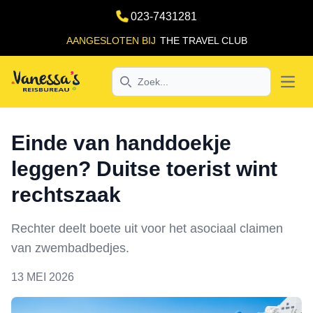
023-7431281
AANGESLOTEN BIJ
THE TRAVEL CLUB
Search
Open
Einde van handdoekje
leggen? Duitse toerist wint
rechtszaak
Rechter deelt boete uit voor het asociaal claimen
van zwembadbedjes.
13 MEI 2026