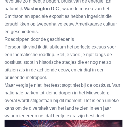
revolutie zo’n beetje begon, bruist van de energie. En
natuurlijk
Washington D.C.
, waar de musea van het
Smithsonian speciale exposities hebben ingericht die
terugblikken op tweeënhalve eeuw Amerikaanse cultuur
en geschiedenis.
Roadtrippen door de geschiedenis
Persoonlijk vind ik dit jubileum het perfecte excuus voor
een thematische roadtrip. Stel je voor: je rijdt langs de
oostkust, stopt in historische stadjes die er nog net zo
uitzien als in de achtiende eeuw, en eindigt in een
bruisende metropool.
Maar vergis je niet, het feest stopt niet bij de oostkust. Van
nationale parken tot kleine dorpen in het Midwesten;
overal wordt stilgestaan bij dit moment. Het is een unieke
kans om de diversiteit van het land te zien in een jaar
waarin iedereen net dat beetje extra zijn best doet.